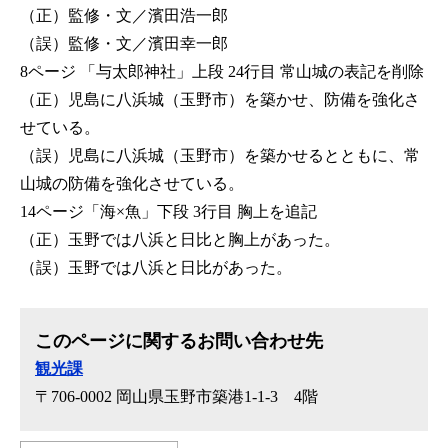
（正）監修・文／濱田浩一郎
（誤）監修・文／濱田幸一郎
​8ページ 「与太郎神社」上段 24行目 常山城の表記を削除
（正）児島に八浜城（玉野市）を築かせ、防備を強化さ
せている。
（誤）児島に八浜城（玉野市）を築かせるとともに、常
山城の防備を強化させている。
14ページ「海×魚」下段 3行目 胸上を追記
（正）玉野では八浜と日比と胸上があった。
（誤）玉野では八浜と日比があった。
このページに関するお問い合わせ先
観光課
〒706-0002
岡山県玉野市築港1-1-3 4階