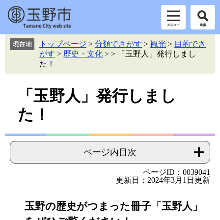
ペ
メ
トップページ
>
分類でさがす
>
観光
>
目的でさ
ー
ニ
がす
>
歴史・文化
>
>
「玉野人」発行しまし
ジ
ュ
た！
の
ー
先
を
本
頭
飛
「玉野人」発行しまし
で
ば
文
た！
す。
し
て
本
文
ページ内目次
へ
ページID：0039041
更新日：2024年3月1日更新
玉野の歴史がつまった冊子「玉野人」