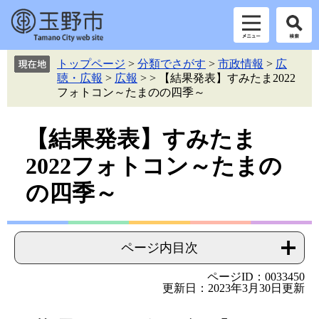
ペ
メ
トップページ
>
分類でさがす
>
市政情報
>
広
ー
ニ
聴・広報
>
広報
>
>
【結果発表】すみたま2022
ジ
ュ
フォトコン～たまのの四季～
の
ー
先
を
本
頭
飛
【結果発表】すみたま
で
ば
文
2022フォトコン～たまの
す。
し
て
の四季～
本
文
へ
ページ内目次
ページID：0033450
更新日：2023年3月30日更新