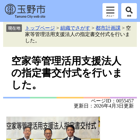
ペ
メ
トップページ
>
組織でさがす
>
都市計画課
>
空
ー
ニ
家等管理活用支援法人の指定書交付式を行いま
ジ
ュ
した。
の
ー
先
を
本
頭
飛
空家等管理活用支援法人
で
ば
文
の指定書交付式を行いま
す。
し
て
した。
本
文
へ
ページID：0055457
更新日：2026年4月3日更新