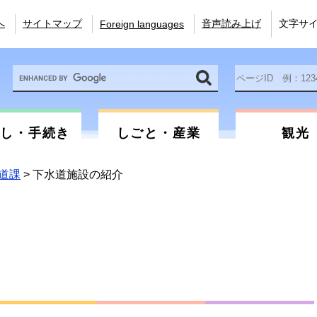
へ
サイトマップ
音声読み上げ
文字サ
Foreign languages
Google
ペ
カ
ー
ス
ジ
タ
ID
ム
を
らし・手続き
しごと・産業
観光
検
入
索
力
道課
>
下水道施設の紹介