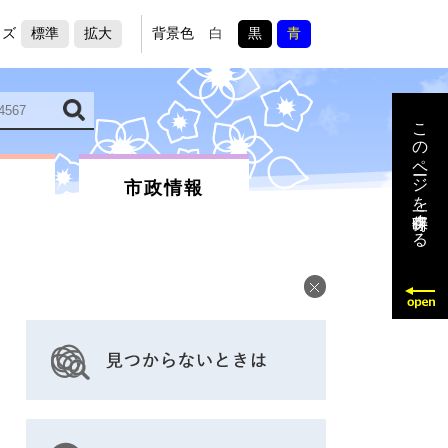
イズ
標準
拡大
背景色
白
黒
青
このページを一時保存する
市政情報