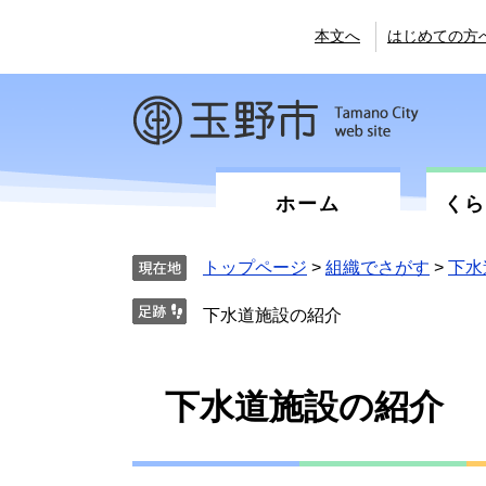
ペ
メ
ー
ニ
本文へ
はじめての方
ジ
ュ
の
ー
先
を
頭
飛
で
ば
す。
し
て
ホーム
く
本
文
へ
トップページ
>
組織でさがす
>
下水
下水道施設の紹介
本
下水道施設の紹介
文