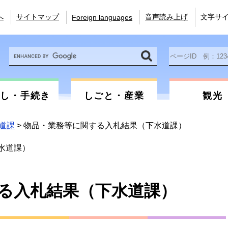
へ
サイトマップ
音声読み上げ
文字サ
Foreign languages
Google
ペ
カ
ー
ス
ジ
タ
ID
ム
を
らし・手続き
しごと・産業
観光
検
入
索
力
道課
>
物品・業務等に関する入札結果（下水道課）
水道課）
る入札結果（下水道課）