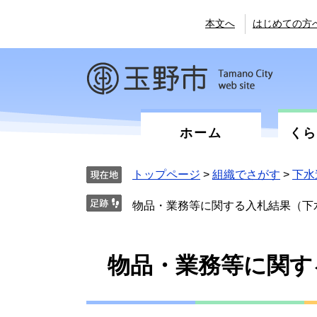
ペ
メ
ー
ニ
本文へ
はじめての方
ジ
ュ
の
ー
先
を
頭
飛
で
ば
す。
し
て
ホーム
く
本
文
へ
トップページ
>
組織でさがす
>
下水
物品・業務等に関する入札結果（下
本
物品・業務等に関す
文