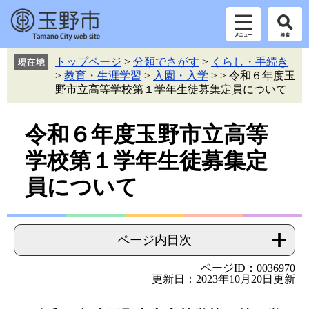
ペ
メ
トップページ
>
分類でさがす
>
くらし・手続き
ー
ニ
>
教育・生涯学習
>
入園・入学
>
>
令和６年度玉
ジ
ュ
野市立高等学校第１学年生徒募集定員について
の
ー
先
を
本
頭
飛
令和６年度玉野市立高等
で
ば
文
学校第１学年生徒募集定
す。
し
て
員について
本
文
へ
ページ内目次
ページID：0036970
更新日：2023年10月20日更新