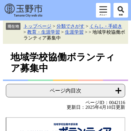
ペ
メ
トップページ
>
分類でさがす
>
くらし・手続き
ー
ニ
>
教育・生涯学習
>
生涯学習
>
>
地域学校協働ボ
ジ
ュ
ランティア募集中
の
ー
先
を
本
頭
飛
地域学校協働ボランティ
で
ば
文
ア募集中
す。
し
て
本
文
ページ内目次
へ
ページID：0042116
更新日：2025年4月10日更新