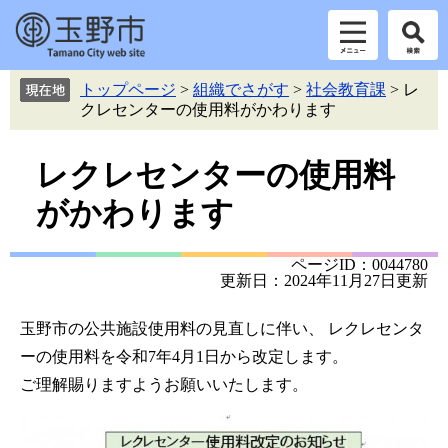
ペ
メ
トップページ
>
組織でさがす
>
社会教育課
>
レ
ー
ニ
クレセンターの使用料がかわります
ジ
ュ
の
ー
本
先
を
レクレセンターの使用料
頭
飛
文
がかわります
で
ば
す。
し
て
ページID：0044780
本
更新日：2024年11月27日更新
文
へ
玉野市の公共施設使用料の見直しに伴い、 レクレセンタ
ーの使用料を令和7年4月1日から改定します。
ご理解賜りますようお願いいたします。