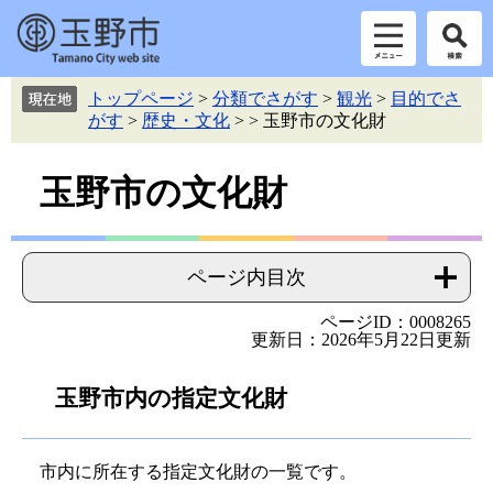
ペ
メ
トップページ
>
分類でさがす
>
観光
>
目的でさ
ー
ニ
がす
>
歴史・文化
>
>
玉野市の文化財
ジ
ュ
の
ー
本
先
を
玉野市の文化財
頭
飛
文
で
ば
す。
し
て
ページ内目次
本
文
ページID：0008265
更新日：2026年5月22日更新
へ
玉野市内の指定文化財
市内に所在する指定文化財の一覧です。