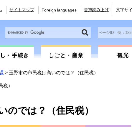
へ
サイトマップ
音声読み上げ
文字サ
Foreign languages
Google
ペ
カ
ー
ス
ジ
タ
ID
ム
を
らし・手続き
しごと・産業
観光
検
入
索
力
課
>
玉野市の市民税は高いのでは？（住民税）
民税）
いのでは？（住民税）