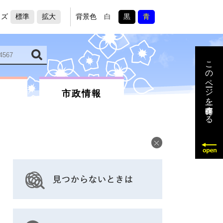
イズ
標準
拡大
背景色
白
黒
青
このページを一時保存する
市政情報