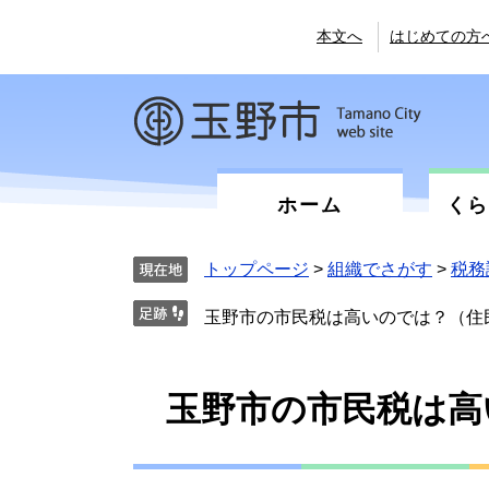
ペ
メ
ー
ニ
本文へ
はじめての方
ジ
ュ
の
ー
先
を
頭
飛
で
ば
す。
し
て
ホーム
く
本
文
へ
トップページ
>
組織でさがす
>
税務
玉野市の市民税は高いのでは？（住
本
玉野市の市民税は高
文