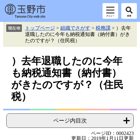
ペ
メ
トップページ
>
組織でさがす
>
税務課
>
）去年
ー
ニ
退職したのに今年も納税通知書（納付書）がき
ジ
ュ
たのですが？（住民税）
の
ー
先
を
本
頭
飛
）去年退職したのに今年
で
ば
文
も納税通知書（納付書）
す。
し
て
がきたのですが？（住民
本
文
税）
へ
ページ内目次
ページID：0002423
更新日：2019年1月11日更新