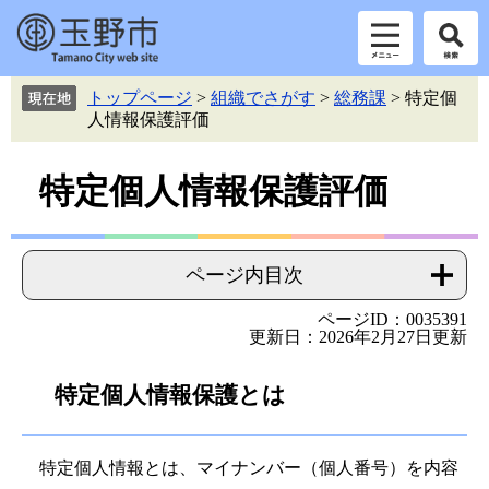
ペ
メ
トップページ
>
組織でさがす
>
総務課
>
特定個
ー
ニ
人情報保護評価
ジ
ュ
の
ー
本
先
を
特定個人情報保護評価
頭
飛
文
で
ば
す。
し
て
ページ内目次
本
文
ページID：0035391
更新日：2026年2月27日更新
へ
特定個人情報保護とは
特定個人情報とは、マイナンバー（個人番号）を内容