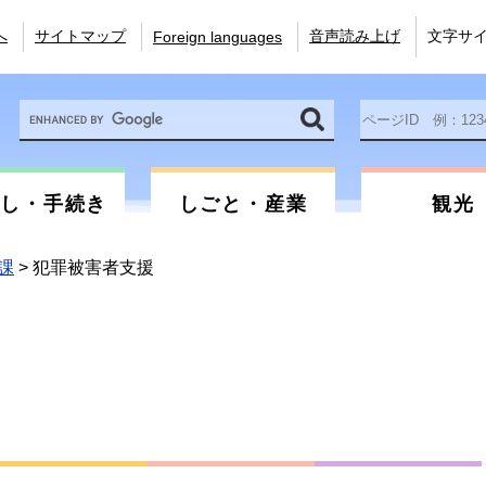
へ
サイトマップ
音声読み上げ
文字サ
Foreign languages
Google
ペ
カ
ー
ス
ジ
タ
ID
ム
を
らし・手続き
しごと・産業
観光
検
入
索
力
課
>
犯罪被害者支援