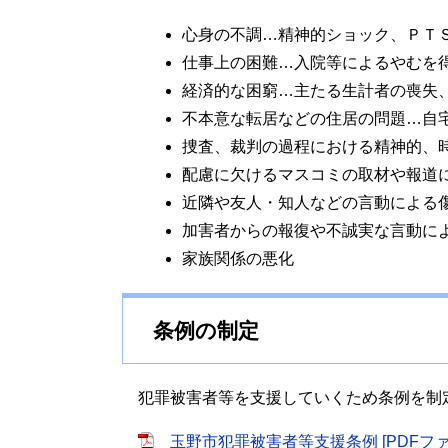
心身の不調…精神的ショック、ＰＴ
仕事上の困難…入院等によるやむを
経済的な困窮…主たる生計者の喪失
不本意な転居などの住居の問題…自
捜査、裁判の過程における精神的、
配慮に欠けるマスコミの取材や報道
近隣や友人・知人などの言動による
加害者からの報復や不誠実な言動に
家族関係の悪化
条例の制定
犯罪被害者等を支援していくため条例を制
玉野市犯罪被害者等支援条例 [PDFファ