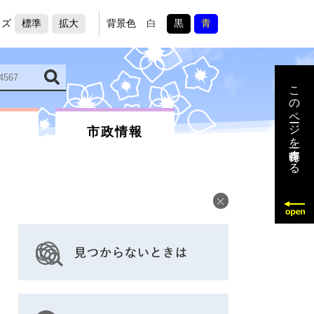
イズ
標準
拡大
背景色
白
黒
青
このページを一時保存する
市政情報