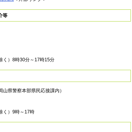
介等
）8時30分～17時15分
岡山県警察本部県民応接課内）
く）9時～17時