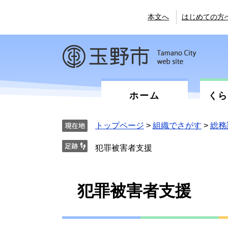
ペ
メ
ー
ニ
本文へ
はじめての方
ジ
ュ
の
ー
先
を
頭
飛
で
ば
す。
し
て
ホーム
く
本
文
へ
トップページ
>
組織でさがす
>
総務
犯罪被害者支援
本
犯罪被害者支援
文