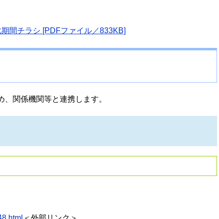
チラシ [PDFファイル／833KB]
め、関係機関等と連携します。
48.html
＜外部リンク＞