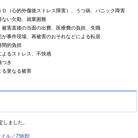
ＳＤ（心的外傷後ストレス障害）、うつ病、パニック障害
得ない欠勤、就業困難
、被害直後の当面の出費、医療費の負担、失職
宅が事件現場、再被害のおそれなどによる転居
時間的負担
によるストレス、不快感
傷つき
よる更なる被害
定しました。
イル／75KB]