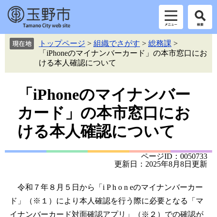
ペ
メ
トップページ
>
組織でさがす
>
総務課
>
ー
ニ
「iPhoneのマイナンバーカード」の本市窓口にお
ジ
ュ
ける本人確認について
の
ー
先
を
本
頭
飛
「iPhoneのマイナンバー
で
ば
文
カード」の本市窓口にお
す。
し
て
ける本人確認について
本
文
へ
ページID：0050733
更新日：2025年8月8日更新
令和７年８月５日から「i P h o n eのマイナンバーカー
ド」（※１）により本人確認を行う際に必要となる「マ
イナンバーカード対面確認アプリ」（※２）での確認が