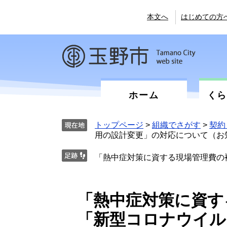
ペ
メ
ー
ニ
本文へ
はじめての方
ジ
ュ
の
ー
先
を
頭
飛
で
ば
す。
し
て
ホーム
く
本
文
へ
トップページ
>
組織でさがす
>
契約
用の設計変更」の対応について（お
「熱中症対策に資する現場管理費の
本
「熱中症対策に資す
文
「新型コロナウイル