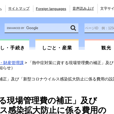
へ
サイトマップ
音声読み上げ
文字サ
Foreign languages
Google
ペ
カ
ー
ス
ジ
タ
ID
ム
を
らし・手続き
しごと・産業
観光
検
入
索
力
・財産管理課
>
「熱中症対策に資する現場管理費の補正」及び
知らせ）
補正」及び「新型コロナウイルス感染拡大防止に係る費用の設
る現場管理費の補正」及び
ス感染拡大防止に係る費用の