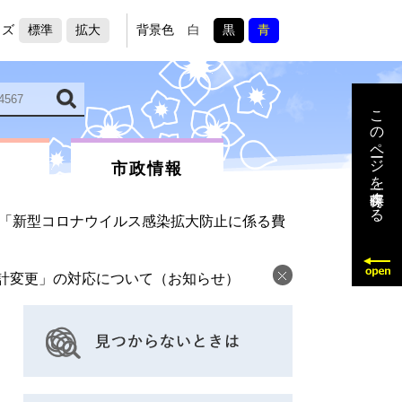
イズ
標準
拡大
背景色
白
黒
青
このページを一時保存する
市政情報
「新型コロナウイルス感染拡大防止に係る費
計変更」の対応について（お知らせ）