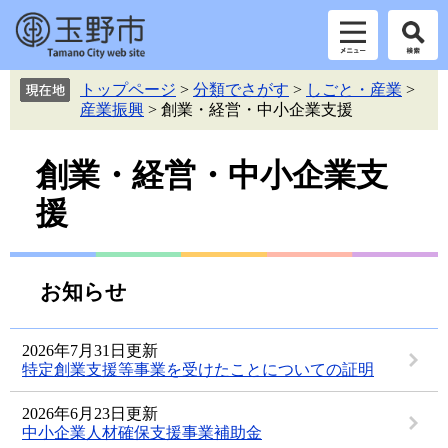
ペ
メ
トップページ
>
分類でさがす
>
しごと・産業
>
ー
ニ
産業振興
>
創業・経営・中小企業支援
ジ
ュ
の
ー
本
先
を
創業・経営・中小企業支
頭
飛
文
援
で
ば
す。
し
て
本
お知らせ
文
へ
2026年7月31日更新
特定創業支援等事業を受けたことについての証明
2026年6月23日更新
中小企業人材確保支援事業補助金