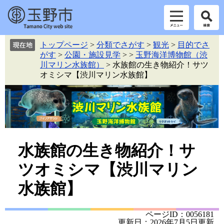
ペ
メ
トップページ
>
分類でさがす
>
観光
>
目的でさ
ー
ニ
がす
>
公園・施設見学
>
>
玉野海洋博物館（渋
ジ
ュ
川マリン水族館）
>
水族館の生き物紹介！サツ
の
ー
オミシマ【渋川マリン水族館】
先
を
頭
飛
で
ば
す。
し
て
本
本
文
水族館の生き物紹介！サ
へ
文
ツオミシマ【渋川マリン
水族館】
ページID：0056181
更新日：2026年7月5日更新