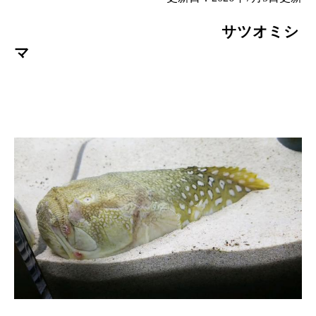
サツオミシ
マ