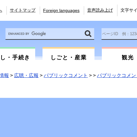
へ
サイトマップ
音声読み上げ
文字サ
Foreign languages
Google
ペ
カ
ー
ス
ジ
タ
ID
ム
を
らし・手続き
しごと・産業
観光
検
入
索
力
情報
>
広聴・広報
>
パブリックコメント
>
>
パブリックコメン