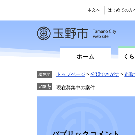
ペ
メ
ー
ニ
本文へ
はじめての方
ジ
ュ
の
ー
先
を
頭
飛
で
ば
す。
し
て
ホーム
く
本
文
へ
トップページ
>
分類でさがす
>
市政
現在募集中の案件
パブリックコメント