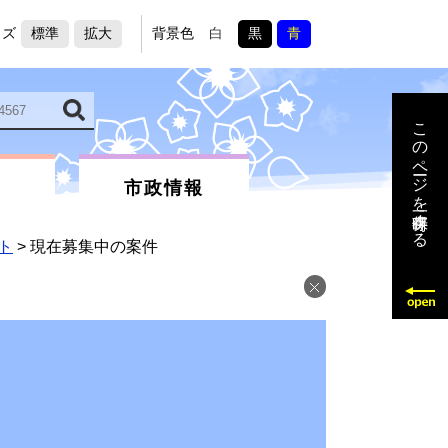
イズ
標準
拡大
背景色
白
黒
青
このページを一時保存する
市政情報
ト
>
現在募集中の案件