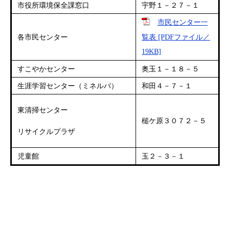
市役所環境保全課窓口
宇野１－２７－１
市民センター一
各市民センター
覧表 [PDFファイル／
19KB]
すこやかセンター
奥玉１－１８－５
生涯学習センター（ミネルバ）
和田４－７－１
東清掃センター
槌ケ原３０７２－５
リサイクルプラザ
児童館
玉２－３－１