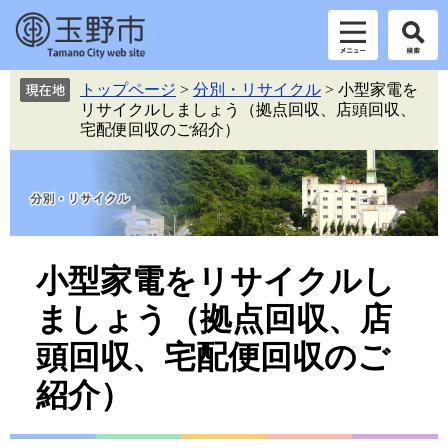
ペ
メ
トップページ
>
分別・リサイクル
>
小型家電を
ー
ニ
リサイクルしましょう（拠点回収、店頭回収、
ジ
ュ
宅配便回収のご紹介）
の
ー
先
を
頭
飛
で
ば
す。
し
て
本
本
小型家電をリサイクルし
文
文
ましょう（拠点回収、店
へ
頭回収、宅配便回収のご
紹介）