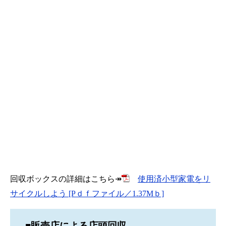
回収ボックスの詳細はこちら↠
使用済小型家電をリ
サイクルしよう [Pｄｆファイル／1.37Mｂ]
■販売店による店頭回収