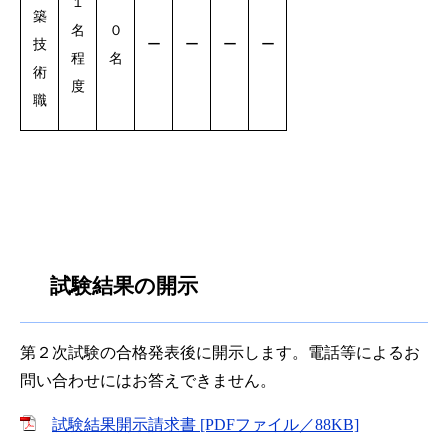
１
築
名
０
ー
ー
ー
ー
技
程
名
術
度
職
試験結果の開示
第２次試験の合格発表後に開示します。電話等によるお
問い合わせにはお答えできません。
試験結果開示請求書 [PDFファイル／88KB]