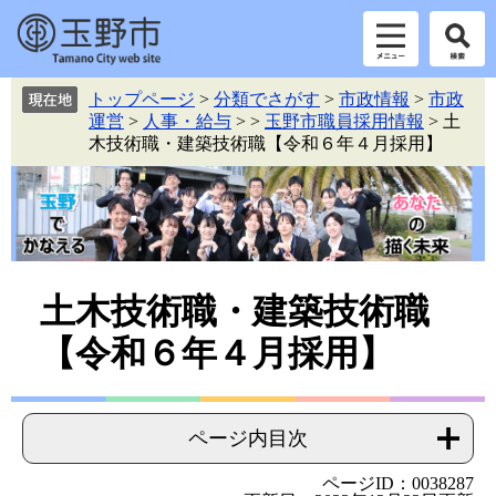
ペ
メ
トップページ
>
分類でさがす
>
市政情報
>
市政
ー
ニ
運営
>
人事・給与
>
>
玉野市職員採用情報
>
土
ジ
ュ
木技術職・建築技術職【令和６年４月採用】
の
ー
先
を
頭
飛
で
ば
す。
し
て
本
本
土木技術職・建築技術職
文
文
【令和６年４月採用】
へ
ページ内目次
ページID：0038287