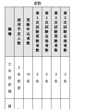
者数
第
第
第
第
１
２
２
１
採
受
次
次
次
次
用
験
試
試
試
試
予
申
職
験
験
験
験
定
込
種
受
受
合
合
人
者
験
験
格
格
数
数
者
者
者
者
数
数
数
数
土
２
木
名
10
５
５
３
３
技
程
名
名
名
名
名
術
度
職
建