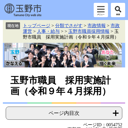
ペ
メ
トップページ
>
分類でさがす
>
市政情報
>
市政
ー
ニ
運営
>
人事・給与
>
>
玉野市職員採用情報
>
玉
ジ
ュ
野市職員 採用実施計画（令和９年４月採用）
の
ー
先
を
頭
飛
で
ば
す。
し
て
本
本
玉野市職員 採用実施計
文
文
画（令和９年４月採用）
へ
ページ内目次
ページID：0054752