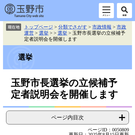
ペ
メ
トップページ
>
分類でさがす
>
市政情報
>
市政
ー
ニ
運営
>
選挙
>
>
選挙
>
玉野市長選挙の立候補予
ジ
ュ
定者説明会を開催します
の
ー
先
を
頭
飛
選挙
で
ば
す。
し
て
本
玉野市長選挙の立候補予
本
文
文
定者説明会を開催します
へ
ページ内目次
ページID：0050809
更新日：2025年8月15日更新