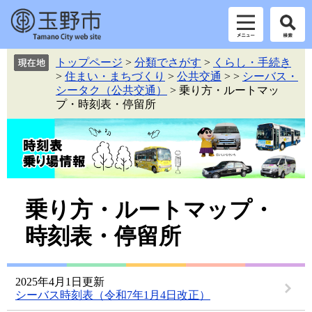
ペ
メ
トップページ
>
分類でさがす
>
くらし・手続き
ー
ニ
>
住まい・まちづくり
>
公共交通
>
>
シーバス・
ジ
ュ
シータク（公共交通）
>
乗り方・ルートマッ
の
ー
プ・時刻表・停留所
先
を
頭
飛
で
ば
す。
し
て
本
本
文
乗り方・ルートマップ・
へ
文
時刻表・停留所
2025年4月1日更新
シーバス時刻表（令和7年1月4日改正）