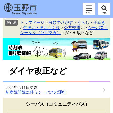
ペ
メ
トップページ
>
分類でさがす
>
くらし・手続き
ー
ニ
>
住まい・まちづくり
>
公共交通
>
>
シーバス・
ジ
ュ
シータク（公共交通）
>
ダイヤ改正など
の
ー
先
を
頭
飛
で
ば
す。
し
て
本
本
ダイヤ改正など
文
文
へ
2025年4月1日更新
新病院開院に伴うシーバスの運行
シーバス（コミュニティバス）