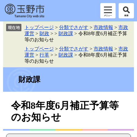
ペ
メ
トップページ
>
分類でさがす
>
市政情報
>
市政
ー
ニ
運営
>
財政
>
>
財政課
>
令和8年度6月補正予算
ジ
ュ
等のお知らせ
の
ー
トップページ
>
分類でさがす
>
市政情報
>
市政
先
を
運営
>
行革
>
>
財政課
>
令和8年度6月補正予算
頭
飛
等のお知らせ
で
ば
す。
し
て
財政課
本
文
へ
本
令和8年度6月補正予算等
文
のお知らせ