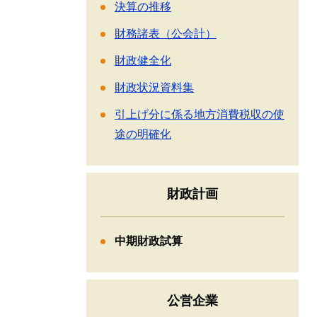
決算の推移
財務諸表（公会計）
財政健全化
財政状況資料集
引上げ分に係る地方消費税収の使
途の明確化
財政計画
中期財政試算
公営企業