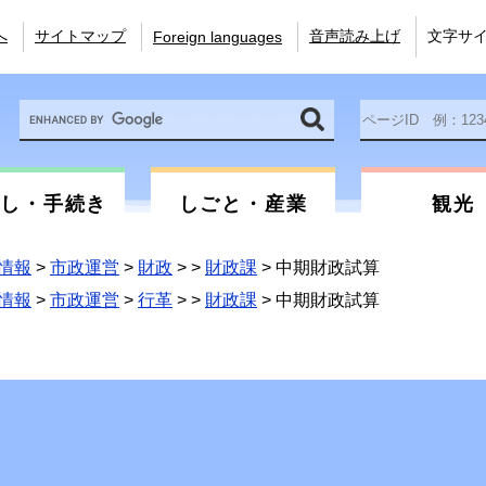
へ
サイトマップ
音声読み上げ
文字サ
Foreign languages
Google
ペ
カ
ー
ス
ジ
タ
ID
ム
を
らし・手続き
しごと・産業
観光
検
入
索
力
情報
>
市政運営
>
財政
>
>
財政課
>
中期財政試算
情報
>
市政運営
>
行革
>
>
財政課
>
中期財政試算