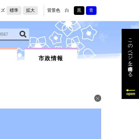
イズ
標準
拡大
背景色
白
黒
青
このページを一時保存する
市政情報