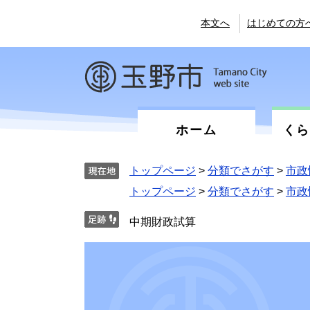
ペ
メ
ー
ニ
本文へ
はじめての方
ジ
ュ
の
ー
先
を
頭
飛
で
ば
す。
し
て
ホーム
く
本
文
へ
トップページ
>
分類でさがす
>
市政
トップページ
>
分類でさがす
>
市政
中期財政試算