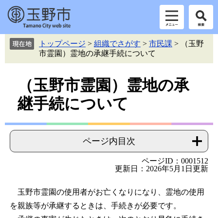
ペ
メ
トップページ
>
組織でさがす
>
市民課
>
（玉野
ー
ニ
市霊園）霊地の承継手続について
ジ
ュ
の
ー
本
先
を
（玉野市霊園）霊地の承
頭
飛
文
継手続について
で
ば
す。
し
て
本
ページ内目次
文
へ
ページID：0001512
更新日：2026年5月1日更新
玉野市霊園の使用者がお亡くなりになり、霊地の使用
を親族等が承継するときは、手続きが必要です。