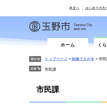
ペ
メ
ー
ニ
本文へ
はじめての方
ジ
ュ
の
ー
先
を
頭
飛
で
ば
す。
し
て
ホーム
く
本
文
へ
トップページ
>
組織でさがす
>
市民
市民課
本
市民課
文