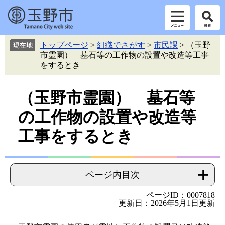
ペ
メ
トップページ
>
組織でさがす
>
市民課
>
（玉野
ー
ニ
市霊園） 墓石等の工作物の設置や改造等工事
ジ
ュ
をするとき
の
ー
先
を
本
頭
飛
（玉野市霊園） 墓石等
で
ば
文
の工作物の設置や改造等
す。
し
て
工事をするとき
本
文
へ
ページ内目次
ページID：0007818
更新日：2026年5月1日更新