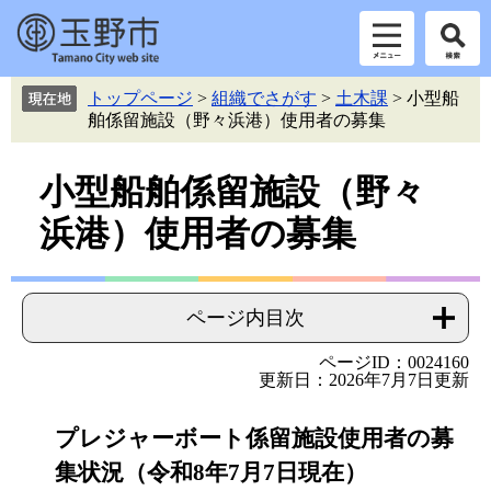
ペ
メ
トップページ
>
組織でさがす
>
土木課
>
小型船
ー
ニ
舶係留施設（野々浜港）使用者の募集
ジ
ュ
の
ー
本
先
を
小型船舶係留施設（野々
頭
飛
文
浜港）使用者の募集
で
ば
す。
し
て
本
ページ内目次
文
へ
ページID：0024160
更新日：2026年7月7日更新
プレジャーボート係留施設使用者の募
集状況（令和8年7月7日現在）