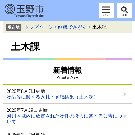
ペ
メ
トップページ
>
組織でさがす
>
土木課
ー
ニ
ジ
ュ
本
の
ー
土木課
先
を
文
頭
飛
で
ば
す。
し
新着情報
て
What's New
本
文
2026年8月7日更新
へ
物品等に関する入札・見積結果（土木課）
2026年7月29日更新
河川区域内に放置された物件の撤去に関する公告につ
いて
2026年7月7日更新