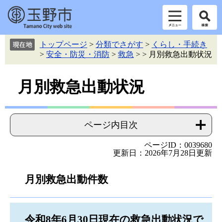
ペ
メ
トップページ
>
分類でさがす
>
くらし・手続き
ー
ニ
>
安全・防災・消防
>
救急
>
>
月別救急出動状況
ジ
ュ
の
ー
本
先
を
月別救急出動状況
頭
飛
文
で
ば
す。
し
て
ページ内目次
本
文
ページID：0039680
更新日：2026年7月28日更新
へ
月別救急出動件数
令和8年6月30日現在の救急出動状況で