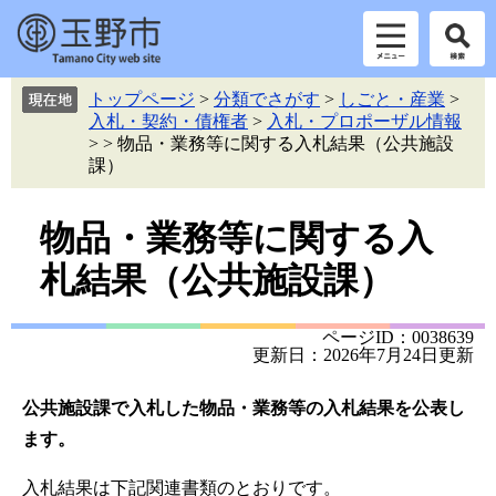
ペ
メ
トップページ
>
分類でさがす
>
しごと・産業
>
ー
ニ
入札・契約・債権者
>
入札・プロポーザル情報
ジ
ュ
>
>
物品・業務等に関する入札結果（公共施設
の
ー
課）
先
を
頭
飛
本
物品・業務等に関する入
で
ば
す。
し
文
札結果（公共施設課）
て
本
文
ページID：0038639
へ
更新日：2026年7月24日更新
公共施設課で入札した物品・業務等の入札結果を公表し
ます。
入札結果は下記関連書類のとおりです。