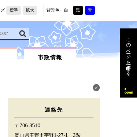
イズ
標準
拡大
背景色
白
黒
青
このページを一時保存する
市政情報
連絡先
〒706-8510
岡山県玉野市宇野1-27-1 3階