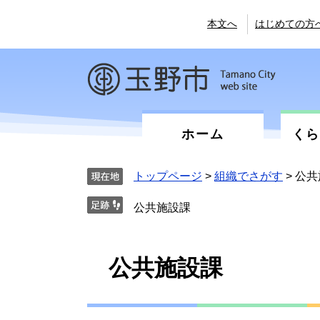
ペ
メ
ー
ニ
本文へ
はじめての方
ジ
ュ
の
ー
先
を
頭
飛
で
ば
す。
し
て
ホーム
く
本
文
へ
トップページ
>
組織でさがす
>
公共
公共施設課
本
公共施設課
文