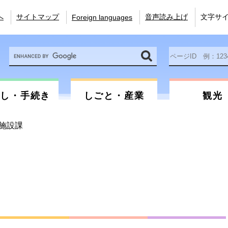
へ
サイトマップ
音声読み上げ
文字サ
Foreign languages
Google
ペ
カ
ー
ス
ジ
タ
ID
ム
を
らし・手続き
しごと・産業
観光
検
入
索
力
施設課