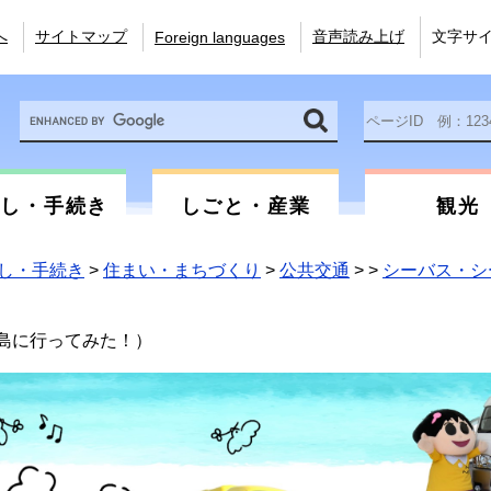
へ
サイトマップ
音声読み上げ
文字サ
Foreign languages
Google
ペ
カ
ー
ス
ジ
タ
ID
ム
を
らし・手続き
しごと・産業
観光
検
入
索
力
し・手続き
>
住まい・まちづくり
>
公共交通
>
>
シーバス・シ
島に行ってみた！）