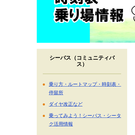
シーバス（コミュニティバ
ス）
乗り方・ルートマップ・時刻表・
停留所
ダイヤ改正など
乗ってみよう！シーバス・シータ
ク活用情報