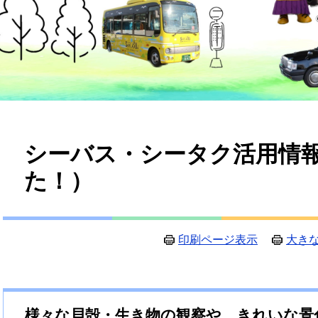
本
シーバス・シータク活用情
文
た！）
印刷ページ表示
大き
様々な貝殻・生き物の観察や、きれいな景