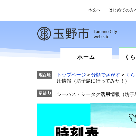
ペ
メ
ー
ニ
本文へ
はじめての方
ジ
ュ
の
ー
先
を
頭
飛
で
ば
す。
し
て
ホーム
く
本
文
へ
トップページ
>
分類でさがす
>
くら
用情報（坊子島に行ってみた！）
シーバス・シータク活用情報（坊子