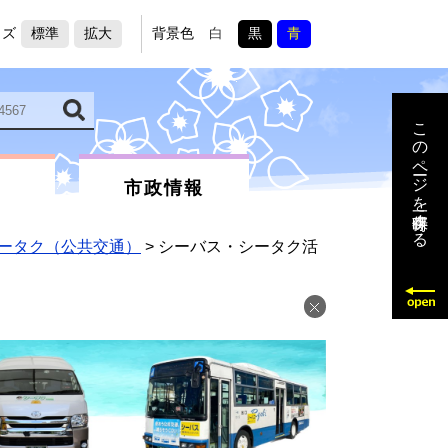
イズ
標準
拡大
背景色
白
黒
青
このページを一時保存する
市政情報
ータク（公共交通）
>
シーバス・シータク活