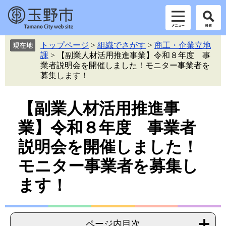
ペ
メ
トップページ
>
組織でさがす
>
商工・企業立地
ー
ニ
課
>
【副業人材活用推進事業】令和８年度 事
ジ
ュ
業者説明会を開催しました！モニター事業者を
の
ー
募集します！
先
を
頭
飛
本
【副業人材活用推進事
で
ば
す。
し
文
業】令和８年度 事業者
て
本
説明会を開催しました！
文
へ
モニター事業者を募集し
ます！
ページ内目次