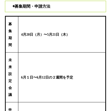
◉
募集期間・申請方法
募
集
4月20日（
月
）〜5月21日（木
）
期
間
未
来
設
6月
１
日〜6月12日の２週間を予定
定
会
議
申