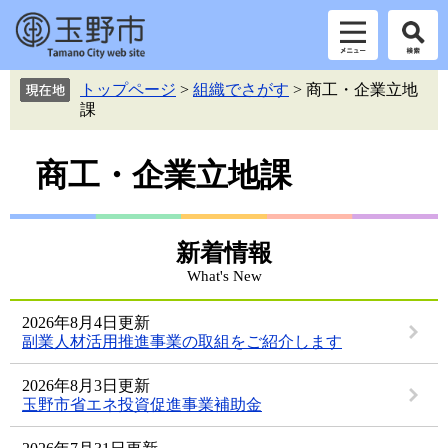
ペ
メ
トップページ
>
組織でさがす
>
商工・企業立地
ー
ニ
課
ジ
ュ
の
ー
本
先
を
商工・企業立地課
頭
飛
文
で
ば
す。
し
て
新着情報
本
What's New
文
へ
2026年8月4日更新
副業人材活用推進事業の取組をご紹介します
2026年8月3日更新
玉野市省エネ投資促進事業補助金