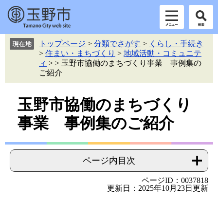
ペ
メ
トップページ
>
分類でさがす
>
くらし・手続き
ー
ニ
>
住まい・まちづくり
>
地域活動・コミュニテ
ジ
ュ
ィ
>
>
玉野市協働のまちづくり事業 事例集の
の
ー
ご紹介
先
を
頭
飛
本
玉野市協働のまちづくり
で
ば
す。
し
文
事業 事例集のご紹介
て
本
文
へ
ページ内目次
ページID：0037818
更新日：2025年10月23日更新