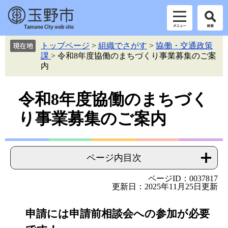
ペ
メ
トップページ
>
組織でさがす
>
協働・交通政策
ー
ニ
課
>
令和8年度協働のまちづくり事業募集のご案
ジ
ュ
内
の
ー
先
を
本
頭
飛
令和8年度協働のまちづく
で
ば
文
り事業募集のご案内
す。
し
て
本
文
ページ内目次
へ
ページID：0037817
更新日：2025年11月25日更新
申請には申請前相談会への参加が必要