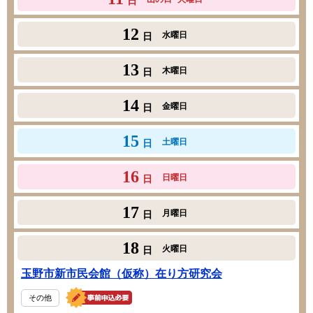
日
12
水曜日
日
13
木曜日
日
14
金曜日
日
15
土曜日
日
16
日曜日
日
17
月曜日
日
18
火曜日
日
玉野市新市民会館（仮称）在り方研究会
その他