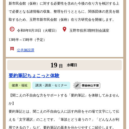
新市民会館（仮称）に対する必要性を含めた今後の在り方を検討する上
で必要となる諸情報の収集、整理を行うとともに、関係団体の意見を聴
取するため、玉野市新市民会館（仮称）在り方研究会を開催します。
令和8年8月18日（火曜日）
玉野市役所3階特別会議室
13時半～15時半（予定）
公共施設課
19
水曜日
日
要約筆記ちょこっと体験
健康・福祉
講演・講座・セミナー
【聞こえの不自由な方をサポートする「要約筆記」を体験してみません
か】
要約筆記とは、聞こえの不自由な人に話す内容をその場で文字にして伝
える「文字通訳」のことです。「筆談とどう違うの？」「どんな人が利
用できるの？」など、要約筆記の基本を分かりやすくご紹介します。