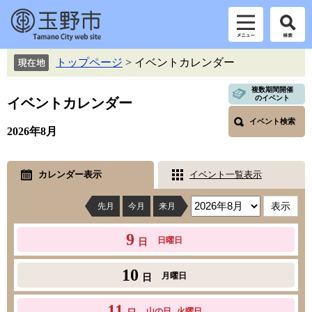
ペ
メ
トップページ
>
イベントカレンダー
ー
ニ
ジ
ュ
複数期間開催
の
ー
のイベント
イベントカレンダー
本
先
を
イベント検索
文
頭
飛
2026年8月
で
ば
す。
し
て
カレンダー表示
イベント一覧表示
本
文
先月
今月
来月
へ
9
日曜日
日
10
月曜日
日
11
山の日
火曜日