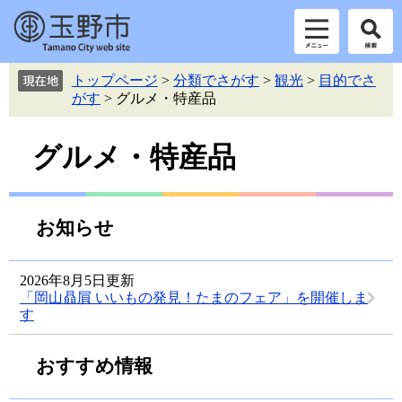
ペ
メ
トップページ
>
分類でさがす
>
観光
>
目的でさ
ー
ニ
がす
>
グルメ・特産品
ジ
ュ
の
ー
本
先
を
グルメ・特産品
頭
飛
文
で
ば
す。
し
て
お知らせ
本
文
へ
2026年8月5日更新
「岡山贔屓 いいもの発見！たまのフェア」を開催しま
す
おすすめ情報