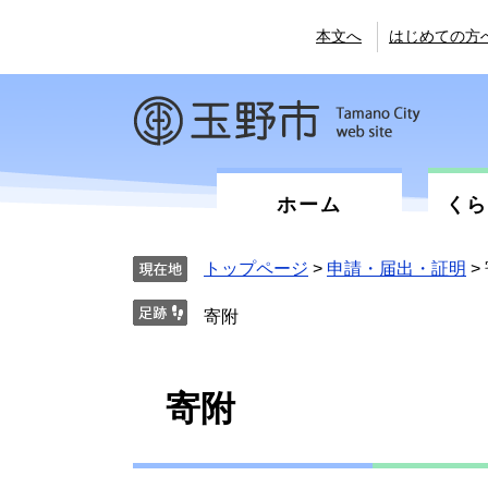
ペ
メ
ー
ニ
本文へ
はじめての方
ジ
ュ
の
ー
先
を
頭
飛
で
ば
す。
し
て
ホーム
く
本
文
へ
トップページ
>
申請・届出・証明
>
寄附
本
寄附
文