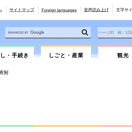
へ
サイトマップ
音声読み上げ
文字サ
Foreign languages
Google
ペ
カ
ー
ス
ジ
タ
ID
ム
を
らし・手続き
しごと・産業
観光
検
入
索
力
寄附