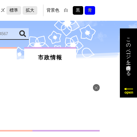
イズ
標準
拡大
背景色
白
黒
青
このページを一時保存する
市政情報