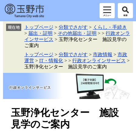
ペ
メ
トップページ
>
分類でさがす
>
くらし・手続き
ー
ニ
>
届出・証明
>
その他届出・証明
>
>
行政オンラ
ジ
ュ
インサービス
>
玉野浄化センター 施設見学の
の
ー
ご案内
先
を
トップページ
>
分類でさがす
>
市政情報
>
市政
頭
飛
運営
>
IT・情報化
>
>
行政オンラインサービス
>
で
ば
玉野浄化センター 施設見学のご案内
す。
し
て
本
文
へ
本
玉野浄化センター 施設
文
見学のご案内