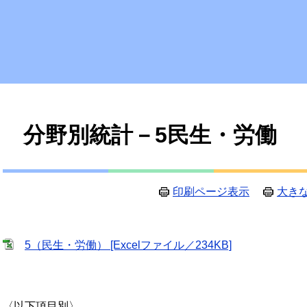
本
分野別統計－5民生・労働
文
印刷ページ表示
大き
5（民生・労働） [Excelファイル／234KB]
〈以下項目別〉