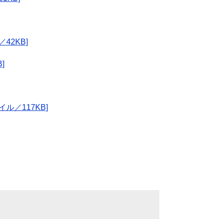
42KB]
]
ル／117KB]