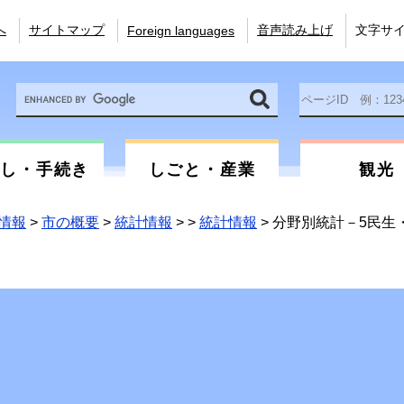
へ
サイトマップ
音声読み上げ
文字サ
Foreign languages
Google
ペ
カ
ー
ス
ジ
タ
ID
ム
を
らし・手続き
しごと・産業
観光
検
入
索
力
情報
>
市の概要
>
統計情報
>
>
統計情報
>
分野別統計－5民生