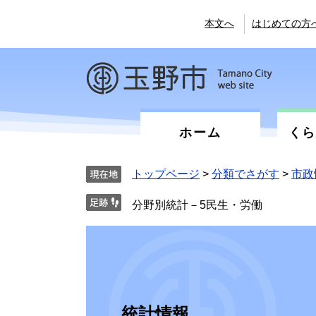
ペ
メ
ー
ニ
本文へ
はじめての方
ジ
ュ
の
ー
先
を
頭
飛
で
ば
す。
し
て
ホーム
く
本
文
へ
トップページ
>
分類でさがす
>
市政
分野別統計－5民生・労働
統計情報