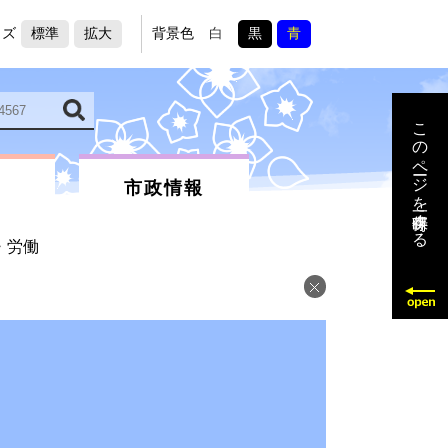
イズ
標準
拡大
背景色
白
黒
青
このページを一時保存する
市政情報
・労働