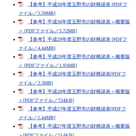
【参考】平成30年度玉野市の財務諸表 [PDFフ
ァイル／5.59MB]
【参考】平成30年度玉野市の財務諸表＜概要版
＞ [PDFファイル／5.72MB]
【参考】平成29年度玉野市の財務諸表 [PDFフ
ァイル／4.44MB]
【参考】平成29年度玉野市の財務諸表＜概要版
＞ [PDFファイル／1.93MB]
【参考】平成28年度玉野市の財務諸表[PDFフ
ァイル／2.3MB]
【参考】平成28年度玉野市の財務諸表＜概要版
＞[PDFファイル／724KB]
【参考】平成27年度玉野市の財務諸表[PDFフ
ァイル／1.44MB]
【参考】平成27年度玉野市の財務諸表＜概要版
＞[PDFファイル／514KB]