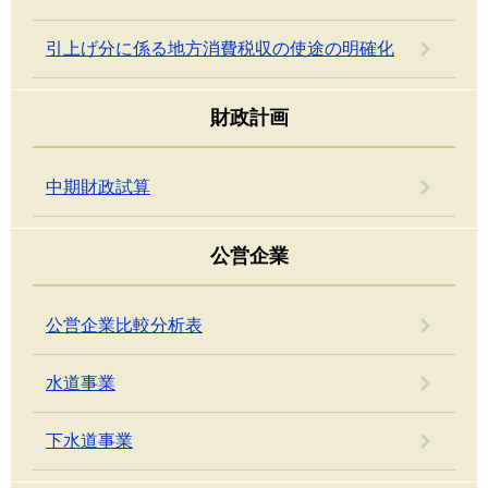
引上げ分に係る地方消費税収の使途の明確化
財政計画
中期財政試算
公営企業
公営企業比較分析表
水道事業
下水道事業