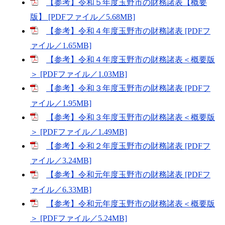
【参考】令和５年度玉野市の財務諸表【概要
版】 [PDFファイル／5.68MB]
【参考】令和４年度玉野市の財務諸表 [PDFフ
ァイル／1.65MB]
【参考】令和４年度玉野市の財務諸表＜概要版
＞ [PDFファイル／1.03MB]
【参考】令和３年度玉野市の財務諸表 [PDFフ
ァイル／1.95MB]
【参考】令和３年度玉野市の財務諸表＜概要版
＞ [PDFファイル／1.49MB]
【参考】令和２年度玉野市の財務諸表 [PDFフ
ァイル／3.24MB]
【参考】令和元年度玉野市の財務諸表 [PDFフ
ァイル／6.33MB]
【参考】令和元年度玉野市の財務諸表＜概要版
＞ [PDFファイル／5.24MB]