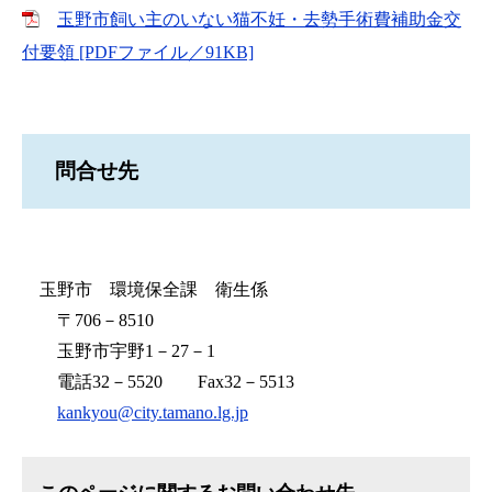
玉野市飼い主のいない猫不妊・去勢手術費補助金交
付要領 [PDFファイル／91KB]
問合せ先
玉野市 環境保全課 衛生係
〒706－8510
玉野市宇野1－27－1
電話32－5520 Fax32－5513
kankyou@city.tamano.lg.jp