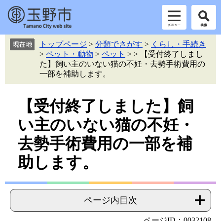
ペ
メ
トップページ
>
分類でさがす
>
くらし・手続き
ー
ニ
>
ペット・動物
>
ペット
>
>
【受付終了しまし
ジ
ュ
た】飼い主のいない猫の不妊・去勢手術費用の
の
ー
一部を補助します。
先
を
頭
飛
本
【受付終了しました】飼
で
ば
す。
し
文
い主のいない猫の不妊・
て
本
去勢手術費用の一部を補
文
へ
助します。
ページ内目次
ページID：0032108