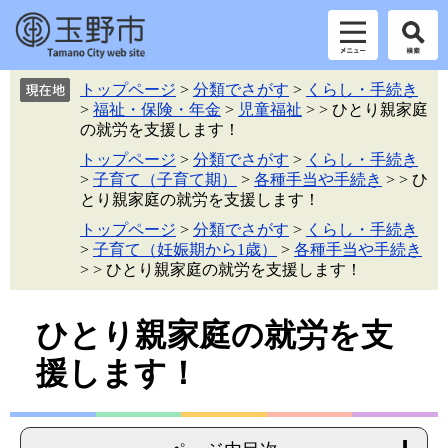
ペ
メ
トップページ
>
分類でさがす
>
くらし・手続き
ー
ニ
>
福祉・保険・年金
>
児童福祉
>
>
ひとり親家庭
ジ
ュ
の就労を支援します！
の
ー
トップページ
>
分類でさがす
>
くらし・手続き
先
を
>
子育て（子育て期）
>
各種手当や手続き
>
>
ひ
頭
飛
とり親家庭の就労を支援します！
で
ば
す。
し
トップページ
>
分類でさがす
>
くらし・手続き
て
>
子育て（妊娠期から1歳）
>
各種手当や手続き
本
>
>
ひとり親家庭の就労を支援します！
文
へ
本
ひとり親家庭の就労を支
文
援します！