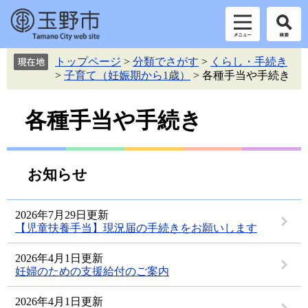
ペ
メ
トップページ
>
分類でさがす
>
くらし・手続き
ー
ニ
>
子育て（妊娠期から1歳）
>
各種手当や手続き
ジ
ュ
の
ー
本
先
を
各種手当や手続き
頭
飛
文
で
ば
す。
し
て
お知らせ
本
文
へ
2026年7月29日更新
【児童扶養手当】現況届の手続きをお願いします
2026年4月1日更新
妊婦のための支援給付のご案内
2026年4月1日更新