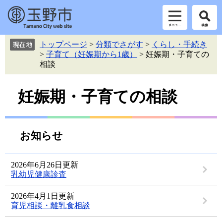
ペ
メ
トップページ
>
分類でさがす
>
くらし・手続き
ー
ニ
>
子育て（妊娠期から1歳）
>
妊娠期・子育ての
ジ
ュ
相談
の
ー
先
を
本
頭
飛
妊娠期・子育ての相談
で
ば
文
す。
し
て
本
お知らせ
文
へ
2026年6月26日更新
乳幼児健康診査
2026年4月1日更新
育児相談・離乳食相談