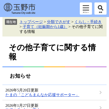
ペ
メ
トップページ
>
分類でさがす
>
くらし・手続き
ー
ニ
>
子育て（妊娠期から1歳）
>
その他子育てに関
ジ
ュ
する情報
の
ー
先
を
本
頭
飛
その他子育てに関する情
で
ば
文
報
す。
し
て
本
文
お知らせ
へ
2026年5月20日更新
たまの「こどもまんなか応援サポーター」
2026年1月27日更新